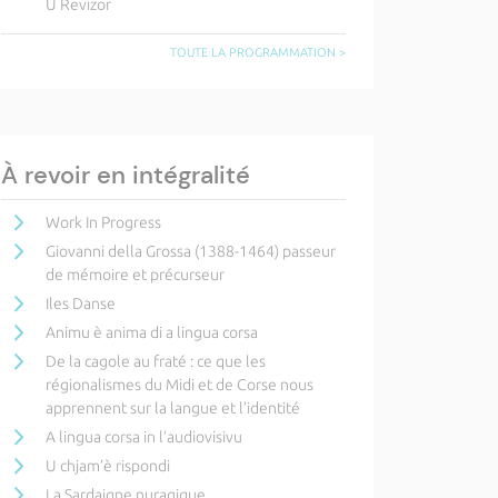
U Revizor
TOUTE LA PROGRAMMATION >
À revoir en intégralité
Work In Progress
Giovanni della Grossa (1388-1464) passeur
de mémoire et précurseur
Iles Danse
Animu è anima di a lingua corsa
De la cagole au fraté : ce que les
régionalismes du Midi et de Corse nous
apprennent sur la langue et l’identité
A lingua corsa in l’audiovisivu
U chjam’è rispondi
La Sardaigne nuragique