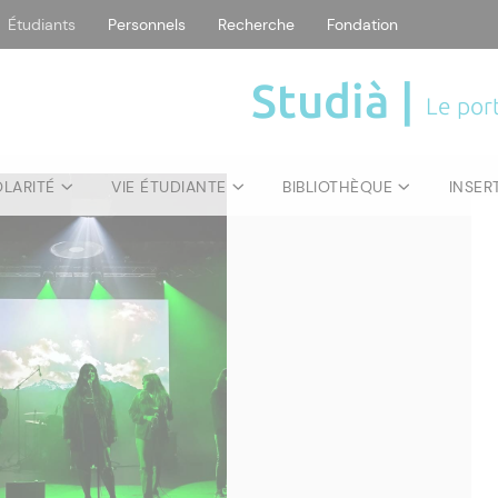
Étudiants
Personnels
Recherche
Fondation
Studià |
Le port
30
OLARITÉ
VIE ÉTUDIANTE
BIBLIOTHÈQUE
INSER