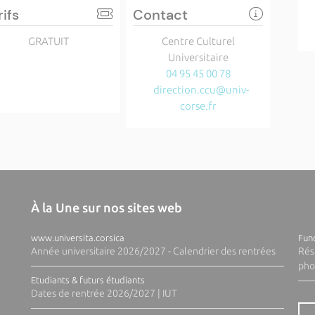
rifs
Contact
GRATUIT
Centre Culturel
Universitaire
04 95 45 00 78
direction.ccu@univ-
corse.fr
À la Une sur nos sites web
www.universita.corsica
Fund
Année universitaire 2026/2027 - Calendrier des rentrées
Rés
pho
Etudiants & futurs étudiants
Dates de rentrée 2026/2027 | IUT