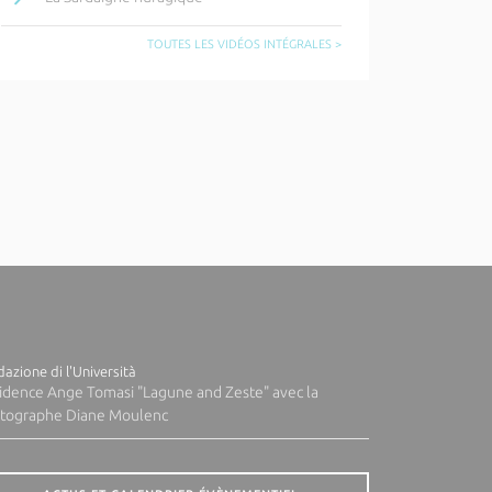
TOUTES LES VIDÉOS INTÉGRALES >
azione di l'Università
idence Ange Tomasi "Lagune and Zeste" avec la
tographe Diane Moulenc