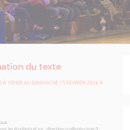
nation du texte
6 À 10H00 AU DIMANCHE 15 FÉVRIER 2026 À
quis.
ur les étudiants et sur : direction.ccu@univ-corse.fr