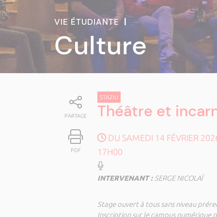
VIE ÉTUDIANTE
|
Culture
STAZIU
Théâtre et incar
PARTAGE
DU SAMEDI 14 FÉVRIER 202
17H00
PDF
INTERVENANT :
SERGE NICOLAÏ
Stage ouvert à tous sans niveau prére
Inscription sur le campus numérique po