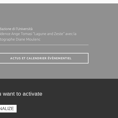
azione di l'Università
idence Ange Tomasi "Lagune and Zeste" avec la
tographe Diane Moulenc
ACTUS ET CALENDRIER ÉVÈNEMENTIEL
 want to activate
NALIZE
presse
Photothèque
Recrutement
Marchés publics
SE CONNECTER