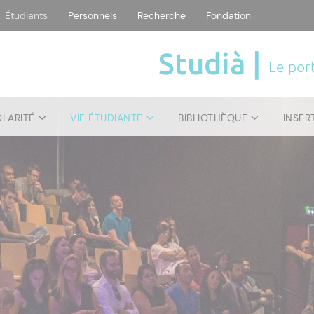
Étudiants
Personnels
Recherche
Fondation
Studià |
Le port
OLARITÉ
VIE ÉTUDIANTE
BIBLIOTHÈQUE
INSER