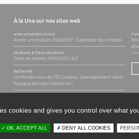
À la Une sur nos sites web
www.universita.corsica
Fund
Année universitaire 2026/2027 - Calendrier des rentrées
Rés
pho
Etudiants & futurs étudiants
Dates de rentrée 2026/2027 | IUT
Recherche
Les Rendez-vous de l'IES Cargèse : Quantiquement votre :
Pourquoi les trains flottent-ils ?
ses cookies and gives you control over what you
OK, ACCEPT ALL
DENY ALL COOKIES
PERSO
Contacts
Plan d'accès
Espace 