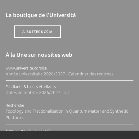
La boutique de l'Università
A BUTTEGUCCIA
À la Une sur nos sites web
www.universita.corsica
Année universitaire 2026/2027 - Calendrier des rentrées
Etudiants & futurs étudiants
Dates de rentrée 2026/2027 | IUT
Recherche
Topology and Fractionalisation in Quantum Matter and Synthetic
Platforms
Fundazione di l'Università
Résidence Ange Tomasi "Lagune and Zeste" avec la photographe