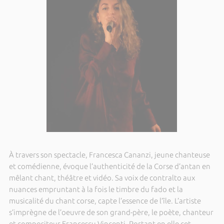
À travers son spectacle, Francesca Cananzi, jeune chanteuse
et comédienne, évoque l’authenticité de la Corse d’antan en
mêlant chant, théâtre et vidéo. Sa voix de contralto aux
nuances empruntant à la fois le timbre du fado et la
musicalité du chant corse, capte l’essence de l’île. L’artiste
s’imprègne de l’oeuvre de son grand-père, le poète, chanteur
et compositeur Francescu Vincenti. Portant en elle cet