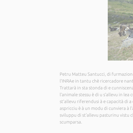
Petru Matteu Santucci, di furmazione
l’INRAe in tantu chè ricercadore nant
Trattarà in sta stonda di e cunniscenz
l’animale stessu è di u s’allevu in lea
st’allevu riferendusi à e capacità di 
aspricciu è à un modu di cunviera à l
sviluppu di st’allevu pasturinu vistu 
scumparsa.