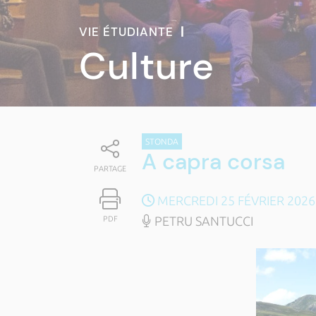
VIE ÉTUDIANTE
|
Culture
STONDA
A capra corsa
PARTAGE
MERCREDI 25 FÉVRIER 2026
PETRU SANTUCCI
PDF