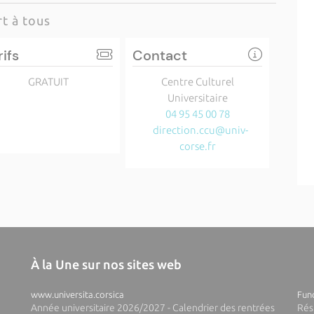
t à tous
rifs
Contact
GRATUIT
Centre Culturel
Universitaire
04 95 45 00 78
direction.ccu@univ-
corse.fr
À la Une sur nos sites web
www.universita.corsica
Fund
Année universitaire 2026/2027 - Calendrier des rentrées
Rés