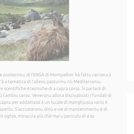
 zootecnicu di l’ENSA di Montpellier hà fattu carriera à
’à a tematica di l’allevu pasturinu nù Mediterraniu.
e scentifiche è tecniche di a capra corsa. Si parlarà di
 cù l’ambiu corsu. Veneranu allora disciuplicati i fundali di
a capra per addattassi à un lucale di manghjusca variu è
’apertu. S’accusteranu dinù e vie di mantenimentu è di
chì oghje, minaccia più chè mai u periculu di a so