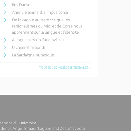
Iles Danse
Animu è anima di a lingua corsa
De la cagole au fraté : ce que les
régionalismes du Midi et de Corse nous
apprennent sur la langue et l’identité
A lingua corsa in l’audiovisivu
U chjam’è rispondi
La Sardaigne nuragique
TOUTES LES VIDÉOS INTÉGRALES >
azione di l'Università
idence Ange Tomasi "Lagune and Zeste" avec la