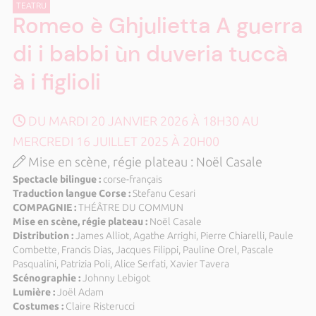
TEATRU
Romeo è Ghjulietta A guerra
di i babbi ùn duveria tuccà
à i figlioli
DU MARDI 20 JANVIER 2026 À 18H30 AU
MERCREDI 16 JUILLET 2025 À 20H00
Mise en scène, régie plateau : Noël Casale
Spectacle bilingue :
corse-français
Traduction langue Corse :
Stefanu Cesari
COMPAGNIE :
THÉÂTRE DU COMMUN
Mise en scène, régie plateau :
Noël Casale
Distribution :
James Alliot, Agathe Arrighi, Pierre Chiarelli, Paule
Combette, Francis Dias, Jacques Filippi, Pauline Orel, Pascale
Pasqualini, Patrizia Poli, Alice Serfati, Xavier Tavera
Scénographie :
Johnny Lebigot
Lumière :
Joël Adam
Costumes :
Claire Risterucci