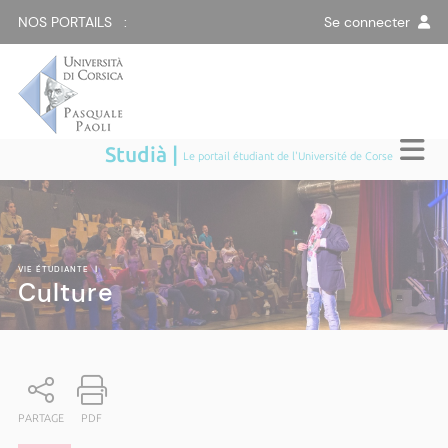
NOS PORTAILS :
Se connecter
Studià |
Le portail étudiant de l'Université de Corse
VIE ÉTUDIANTE
|
Culture
PARTAGE
PDF