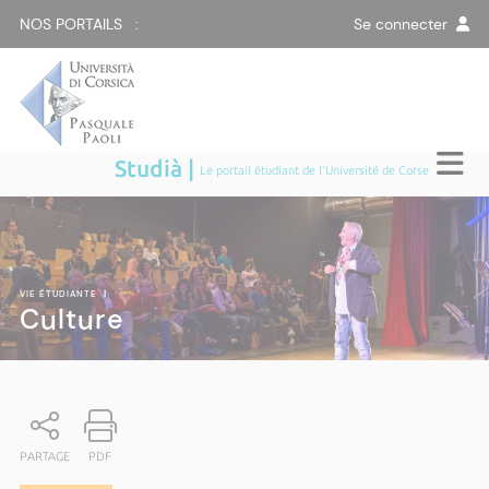
NOS PORTAILS :
Se connecter
Studià |
Le portail étudiant de l'Université de Corse
VIE ÉTUDIANTE
|
Culture
PARTAGE
PDF