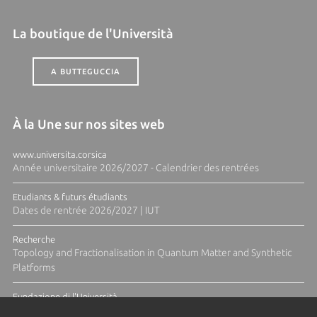
La boutique de l'Università
A BUTTEGUCCIA
À la Une sur nos sites web
www.universita.corsica
Année universitaire 2026/2027 - Calendrier des rentrées
Etudiants & futurs étudiants
Dates de rentrée 2026/2027 | IUT
Recherche
Topology and Fractionalisation in Quantum Matter and Synthetic
Platforms
Fundazione di l'Università
Résidence Ange Tomasi "Lagune and Zeste" avec la photographe