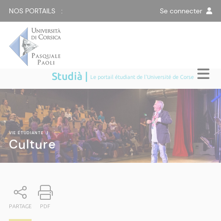
NOS PORTAILS :
Se connecter
Studià |
Le portail étudiant de l'Université de Corse
VIE ÉTUDIANTE
|
Culture
PARTAGE
PDF