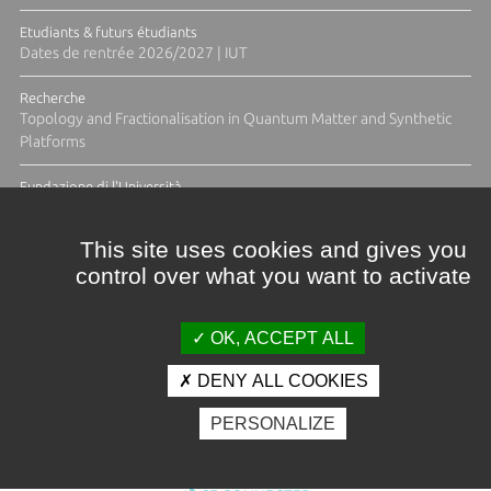
Etudiants & futurs étudiants
Dates de rentrée 2026/2027 | IUT
Recherche
Topology and Fractionalisation in Quantum Matter and Synthetic
Platforms
Fundazione di l'Università
Résidence Ange Tomasi "Lagune and Zeste" avec la photographe
Diane Moulenc
This site uses cookies and gives you
control over what you want to activate
ACTUS ET CALENDRIER ÉVÈNEMENTIEL
OK, ACCEPT ALL
DENY ALL COOKIES
Crédits et mentions légales
PERSONALIZE
Contacts
Plan d'accès
Espace presse
Photothèque
Recrutement
Marchés publics