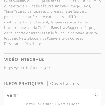
expressionniste, embarquant des étudiants de la Licence Arts
du Spectacle. D’une île à l’autre, un beau voyage… Rosy
Timas Tavares, danseuse et chorégraphe au Cap vert,
poursuit une carrière internationale sur différents
continents. Luciény Kaabral, danseuse cap-verdienne
travaille au sein de la Cie Pina Bausch à Wuppertal. Ce projet
de collaboration inter-iles est le fruit d’un partenariat entre
le Spaziu Natale Luciani de l’Université de Corse et
l’association Dissidanse.
VIDÉO INTÉGRALE
https://youtu.be/rBazLnQcsXo
INFOS PRATIQUES
Ouvert à tous
Venir
Spaziu universitariu Natale Luciani