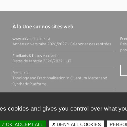
À la Une sur nos sites web
www.universita.corsica
Fund
Année universitaire 2026/2027 - Calendrier des rentrées
Rés
pho
Etudiants & futurs étudiants
Dates de rentrée 2026/2027 | IUT
Recherche
Topology and Fractionalisation in Quantum Matter and
Synthetic Platforms
ses cookies and gives you control over what you
OK, ACCEPT ALL
DENY ALL COOKIES
PERSO