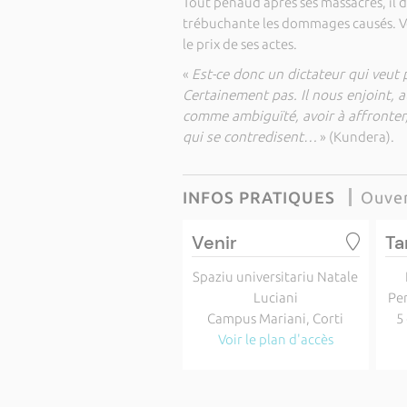
Tout penaud après ses massacres, i
trébuchante les dommages causés. Vert
le prix de ses actes.
«
Est-ce donc un dictateur qui veut 
Certainement pas. Il nous enjoint, 
comme ambiguïté, avoir à affronter, 
qui se contredisent…
» (Kundera).
INFOS PRATIQUES
Ouver
Venir
Ta
Spaziu universitariu Natale
Luciani
Per
Campus Mariani, Corti
5
Voir le plan d'accès