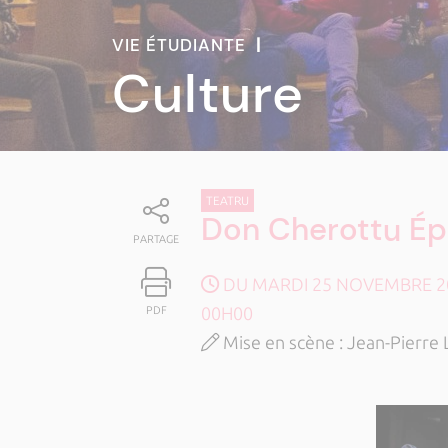
VIE ÉTUDIANTE
|
Culture
TEATRU
Don Cherottu Épi
PARTAGE
DU MARDI 25 NOVEMBRE 202
00H00
PDF
Mise en scène : Jean-Pierre 