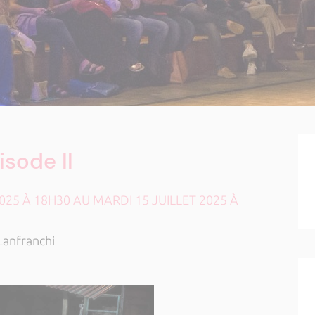
sode II
5 À 18H30 AU MARDI 15 JUILLET 2025 À
Lanfranchi