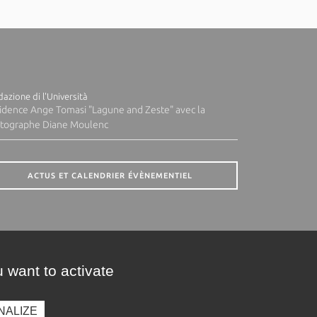
azione di l'Università
idence Ange Tomasi "Lagune and Zeste" avec la
tographe Diane Moulenc
ACTUS ET CALENDRIER ÉVÈNEMENTIEL
 want to activate
NALIZE