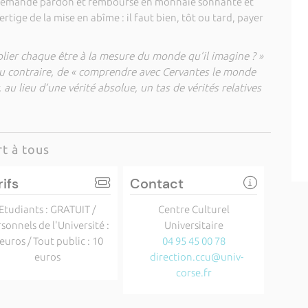
l demande pardon et rembourse en monnaie sonnante et
ige de la mise en abîme : il faut bien, tôt ou tard, payer
plier chaque être à la mesure du monde qu’il imagine ? »
au contraire, de « comprendre avec Cervantes le monde
au lieu d’une vérité absolue, un tas de vérités relatives
t à tous
rifs
Contact
Etudiants : GRATUIT /
Centre Culturel
sonnels de l'Université :
Universitaire
 euros / Tout public : 10
04 95 45 00 78
euros
direction.ccu@univ-
corse.fr