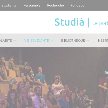
Étudiants
Personnels
Recherche
Fondation
Studià |
Le port
OLARITÉ
VIE ÉTUDIANTE
BIBLIOTHÈQUE
INSER