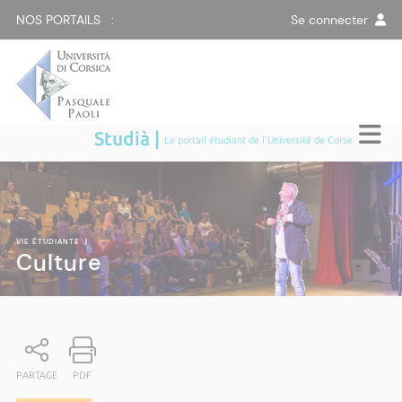
NOS PORTAILS :
Se connecter
Studià |
Le portail étudiant de l'Université de Corse
VIE ÉTUDIANTE
|
Culture
PARTAGE
PDF