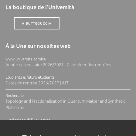
La boutique de l'Università
A BUTTEGUCCIA
À la Une sur nos sites web
www.universita.corsica
Année universitaire 2026/2027 - Calendrier des rentrées
Etudiants & futurs étudiants
Dates de rentrée 2026/2027 | IUT
Recherche
Topology and Fractionalisation in Quantum Matter and Synthetic
Platforms
Fundazione di l'Università
Résidence Ange Tomasi "Lagune and Zeste" avec la photographe
Diane Moulenc