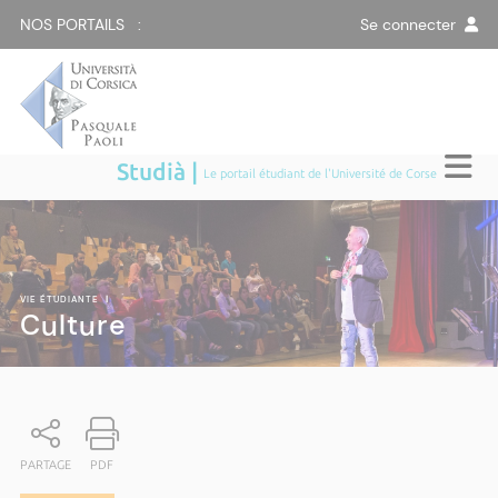
NOS PORTAILS :
Se connecter
Studià |
Le portail étudiant de l'Université de Corse
VIE ÉTUDIANTE
|
Culture
PARTAGE
PDF