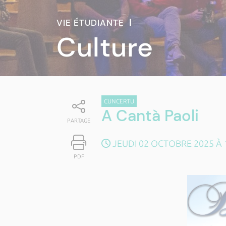
VIE ÉTUDIANTE
|
Culture
CUNCERTU
A Cantà Paoli
PARTAGE
JEUDI 02 OCTOBRE 2025 À
PDF