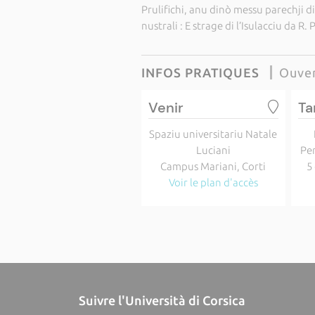
Prulifichi, anu dinò messu parechji di i
nustrali : E strage di l’Isulacciu da R.
INFOS PRATIQUES
Ouver
Venir
Ta
Spaziu universitariu Natale
Luciani
Per
Campus Mariani, Corti
5
Voir le plan d'accès
Suivre l'Università di Corsica