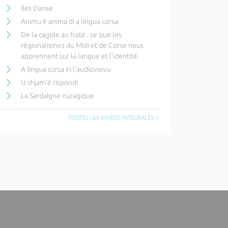
Iles Danse
Animu è anima di a lingua corsa
De la cagole au fraté : ce que les
régionalismes du Midi et de Corse nous
apprennent sur la langue et l’identité
A lingua corsa in l’audiovisivu
U chjam’è rispondi
La Sardaigne nuragique
TOUTES LES VIDÉOS INTÉGRALES >