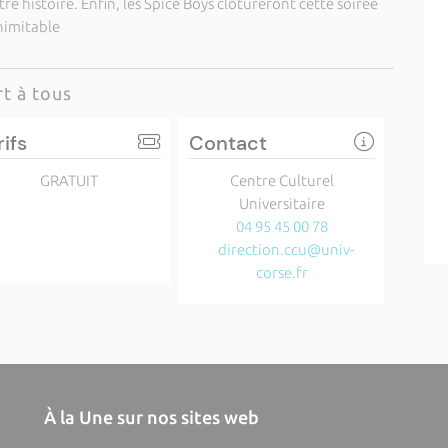
re histoire. Enfin, les Spice Boys clôtureront cette soirée
inimitable
t à tous
rifs
Contact
GRATUIT
Centre Culturel
Universitaire
04 95 45 00 78
direction.ccu@univ-
corse.fr
À la Une sur nos sites web