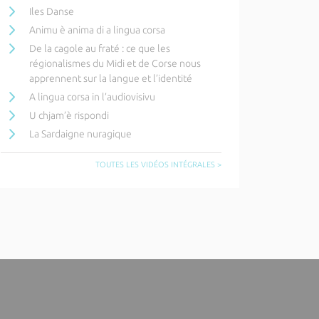
Iles Danse
Animu è anima di a lingua corsa
De la cagole au fraté : ce que les
régionalismes du Midi et de Corse nous
apprennent sur la langue et l’identité
A lingua corsa in l’audiovisivu
U chjam’è rispondi
La Sardaigne nuragique
TOUTES LES VIDÉOS INTÉGRALES >