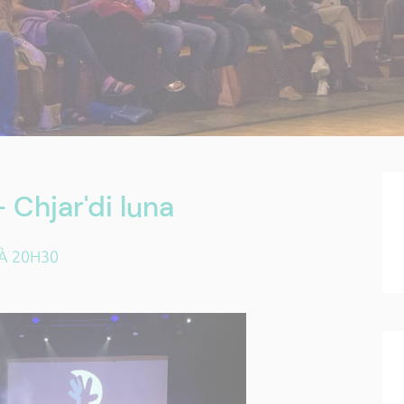
Chjar'di luna
À 20H30