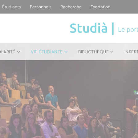
Étudiants
Personnels
Recherche
Fondation
Studià |
Le port
OLARITÉ
VIE ÉTUDIANTE
BIBLIOTHÈQUE
INSER