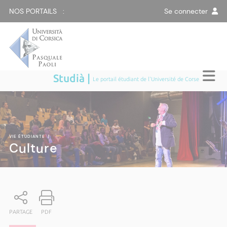
NOS PORTAILS :
Se connecter
Studià |
Le portail étudiant de l'Université de Corse
VIE ÉTUDIANTE
|
Culture
PARTAGE
PDF