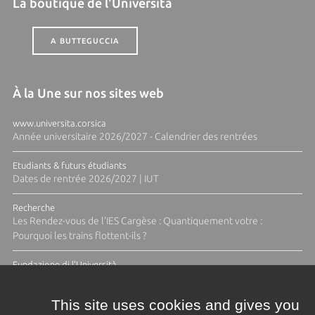
La boutique de l'Università
A BUTTEGUCCIA
À la Une sur nos sites web
www.universita.corsica
Année universitaire 2026/2027 - Calendrier des rentrées
Etudiants & futurs étudiants
Dates de rentrée 2026/2027 | IUT
Recherche
Les Rendez-vous de l'IES Cargèse : Quantiquement votre :
Pourquoi les trains flottent-ils ?
Fundazione di l'Università
Résidence Ange Tomasi "Lagune and Zeste" avec la photographe
Diane Moulenc
This site uses cookies and gives you