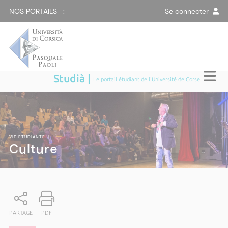
NOS PORTAILS :
Se connecter
Studià |
Le portail étudiant de l'Université de Corse
VIE ÉTUDIANTE
|
Culture
PARTAGE
PDF