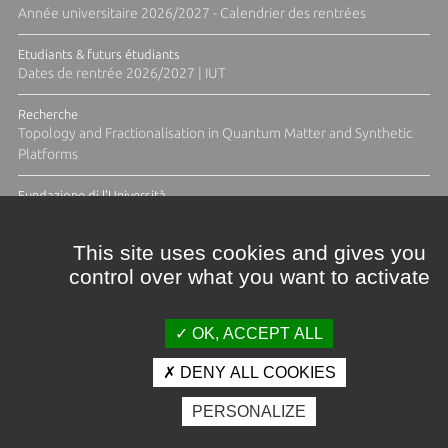
Année universitaire 2026/2027 - Calendrier des rentrées
Etudiants & futurs étudiants
Dates de rentrée 2026/2027 | IUT
Recherche
Topology and Fractionalisation in Quantum Matter and Synthetic
Platforms
Fundazione di l'Università
Résidence Ange Tomasi "Lagune and Zeste" avec la photographe
Diane Moulenc
This site uses cookies and gives you
control over what you want to activate
ACTUS ET CALENDRIER ÉVÈNEMENTIEL
OK, ACCEPT ALL
DENY ALL COOKIES
Crédits et mentions légales
PERSONALIZE
Contacts
Plan d'accès
Espace presse
Photothèque
Recrutement
Marchés publics