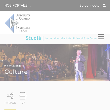
NOS PORTAILS :
Se connecter
Studià |
Le portail étudiant de l'Université de Corse
VIE ÉTUDIANTE
|
Culture
PARTAGE
PDF