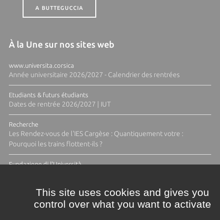
A BUTTEGUCCIA
À la Une sur nos sites web
www.universita.corsica
Année universitaire 2026/2027 - Calendrier des rentrées
Etudiants & futurs étudiants
Dates de rentrée 2026/2027 | IUT
Recherche
Les Rendez-vous de l'IES Cargèse : Quantiquement votre :
Pourquoi les trains flottent-ils ?
Fundazione di l'Università
Résidence Ange Tomasi "Lagune and Zeste" avec la photographe
Diane Moulenc
This site uses cookies and gives you
control over what you want to activate
ACTUS ET CALENDRIER ÉVÈNEMENTIEL