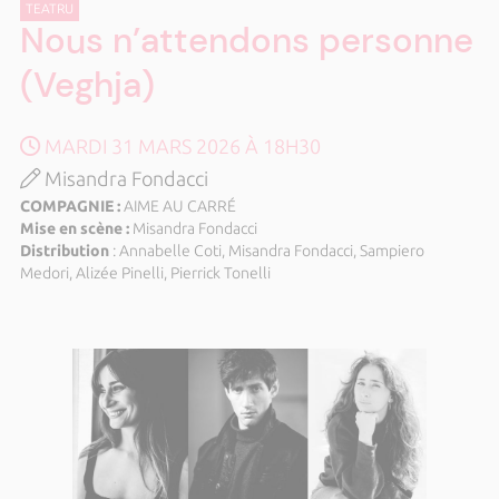
TEATRU
Nous n’attendons personne
(Veghja)
MARDI 31 MARS 2026 À 18H30
Misandra Fondacci
COMPAGNIE :
AIME AU CARRÉ
Mise en scène :
Misandra Fondacci
Distribution
: Annabelle Coti, Misandra Fondacci, Sampiero
Medori, Alizée Pinelli, Pierrick Tonelli