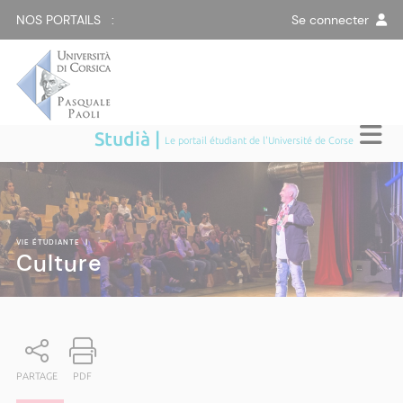
NOS PORTAILS :
Se connecter
Studià |
Le portail étudiant de l'Université de Corse
VIE ÉTUDIANTE
|
Culture
PARTAGE
PDF