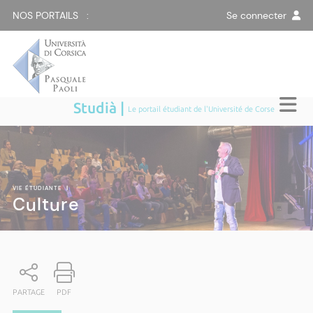
NOS PORTAILS :
Se connecter
Studià |
Le portail étudiant de l'Université de Corse
VIE ÉTUDIANTE
|
Culture
PARTAGE
PDF