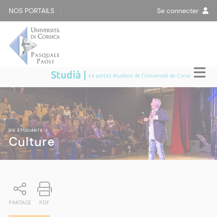
NOS PORTAILS :
Se connecter
Studià |
Le portail étudiant de l'Université de Corse
VIE ÉTUDIANTE
|
Culture
PARTAGE
PDF