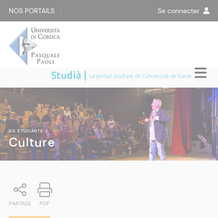
NOS PORTAILS :
Se connecter
Studià |
Le portail étudiant de l'Université de Corse
VIE ÉTUDIANTE
|
Culture
PARTAGE
PDF