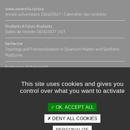
www.universita.corsica
Année universitaire 2026/2027 - Calendrier des rentrées
Etudiants & futurs étudiants
Dates de rentrée 2026/2027 | IUT
Recherche
Topology and Fractionalisation in Quantum Matter and Synthetic
Platforms
Fundazione di l'Università
Résidence Ange Tomasi "Lagune and Zeste" avec la photographe
Diane Moulenc
This site uses cookies and gives you
control over what you want to activate
ACTUS ET CALENDRIER ÉVÈNEMENTIEL
OK, ACCEPT ALL
DENY ALL COOKIES
Crédits et mentions légales
PERSONALIZE