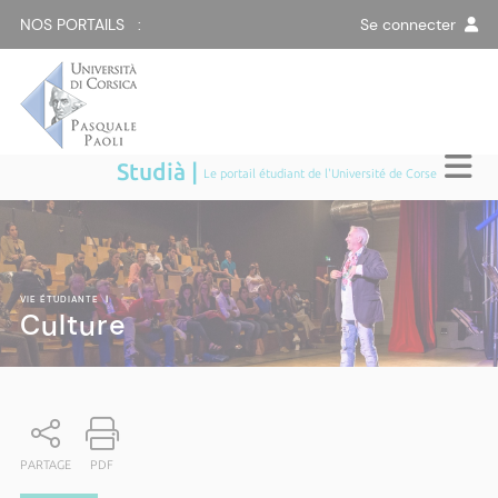
NOS PORTAILS :
Se connecter
Studià |
Le portail étudiant de l'Université de Corse
VIE ÉTUDIANTE
|
Culture
PARTAGE
PDF