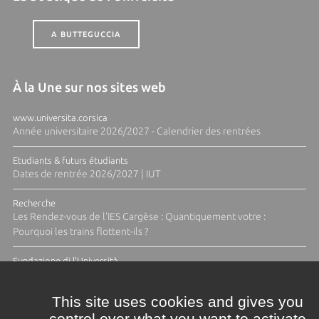
A BUTTEGUCCIA
À la Une sur nos sites web
www.universita.corsica
Année universitaire 2026/2027 - Calendrier des rentrées
Etudiants & futurs étudiants
Dates de rentrée 2026/2027 | IUT
Recherche
Les Rendez-vous de l'IES Cargèse : Quantiquement votre :
Pourquoi les trains flottent-ils ?
Fundazione di l'Università
Résidence Ange Tomasi "Lagune and Zeste" avec la photographe
Diane Moulenc
This site uses cookies and gives you
control over what you want to activate