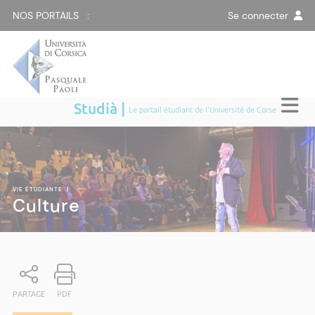
NOS PORTAILS :
Se connecter
Studià |
Le portail étudiant de l'Université de Corse
VIE ÉTUDIANTE
|
Culture
PARTAGE
PDF