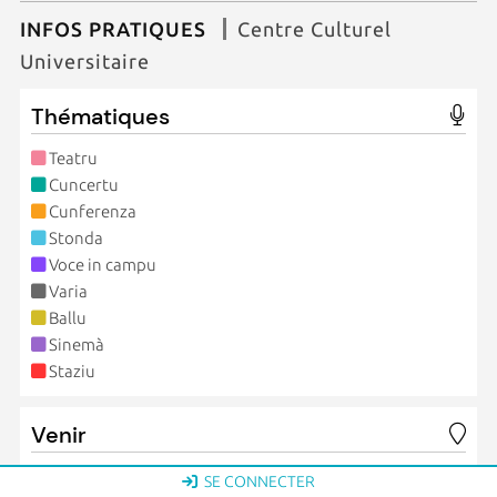
INFOS PRATIQUES
Centre Culturel
Universitaire
Thématiques
Teatru
Cuncertu
Cunferenza
Stonda
Voce in campu
Varia
Ballu
Sinemà
Staziu
Venir
Tous ces rendez-vous se déroulent au Spaziu universitariu
SE CONNECTER