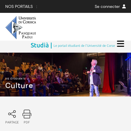
NOS PORTAILS :
Se connecter
Studià |
Le portail étudiant de l'Université de Corse
VIE ÉTUDIANTE
|
Culture
PARTAGE
PDF