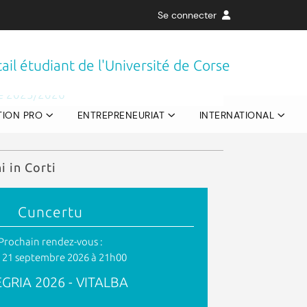
Se connecter
 ouverts à tous !
Université, 10€ pour le grand public
pour tous
ail étudiant de l'Université de Corse
le 2025/2026
TION PRO
ENTREPRENEURIAT
INTERNATIONAL
i in Corti
Cuncertu
Prochain rendez-vous :
 21 septembre 2026 à 21h00
GRIA 2026 - VITALBA