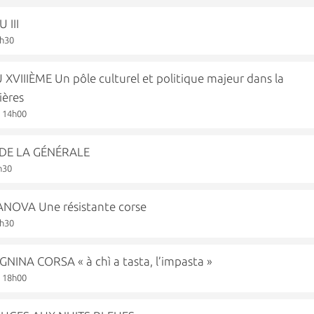
 III
8h30
VIIIÈME Un pôle culturel et politique majeur dans la
ières
à 14h00
DE LA GÉNÉRALE
h30
NOVA Une résistante corse
8h30
INA CORSA « à chì a tasta, l’impasta »
à 18h00