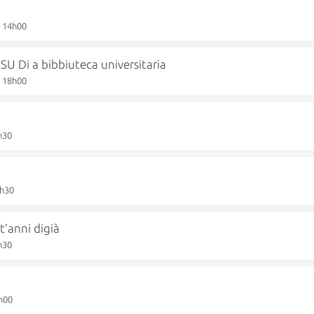
à 14h00
Di a bibbiuteca universitaria
à 18h00
h30
8h30
t’anni digià
h30
h00