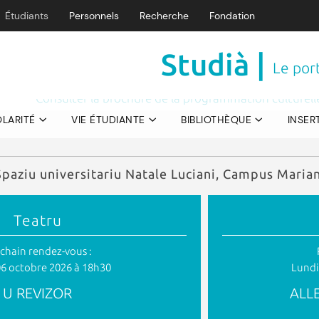
Étudiants
Personnels
Recherche
Fondation
Les rendez-vous de la programmation culturelle CCU sont
ti :
Gratuit pour les étudiants, 5€ pour les personnels de l'
Studià |
Cunferenze / Stonde :
Entrée libre et gratuite 
Le port
Consulter la brochure de la programmation culturel
OLARITÉ
VIE ÉTUDIANTE
BIBLIOTHÈQUE
INSER
Spaziu universitariu Natale Luciani, Campus Marian
Teatru
chain rendez-vous :
6 octobre 2026 à 18h30
Lundi
U REVIZOR
ALLE