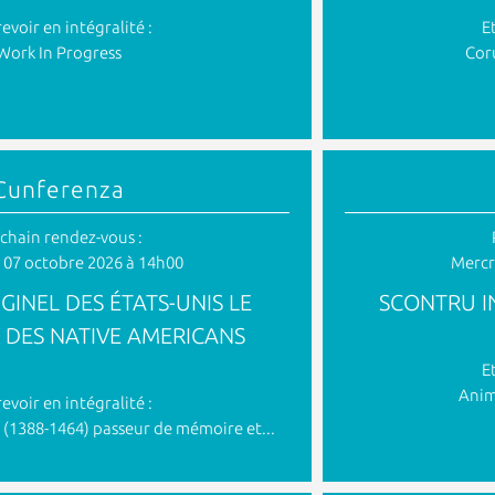
revoir en intégralité :
E
Work In Progress
Cor
Cunferenza
chain rendez-vous :
 07 octobre 2026 à 14h00
Mercr
GINEL DES ÉTATS-UNIS LE
SCONTRU I
 DES NATIVE AMERICANS
E
Anim
revoir en intégralité :
 (1388-1464) passeur de mémoire et...