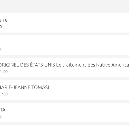
erre
00
30
RIGINEL DES ÉTATS-UNIS Le traitement des Native Americ
14h00
 MARIE-JEANNE TOMASI
18h00
ETA
0