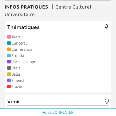
INFOS PRATIQUES
Centre Culturel
Universitaire
Thématiques
Teatru
Cuncertu
Cunferenza
Stonda
Voce in campu
Varia
Ballu
Sinemà
Staziu
Venir
Tous ces rendez-vous se déroulent au Spaziu universitariu
SE CONNECTER