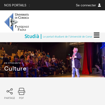
NOS PORTAILS :
Se connecter
Studià |
Le portail étudiant de l'Université de Corse
VIE ÉTUDIANTE
|
Culture
PARTAGE
PDF