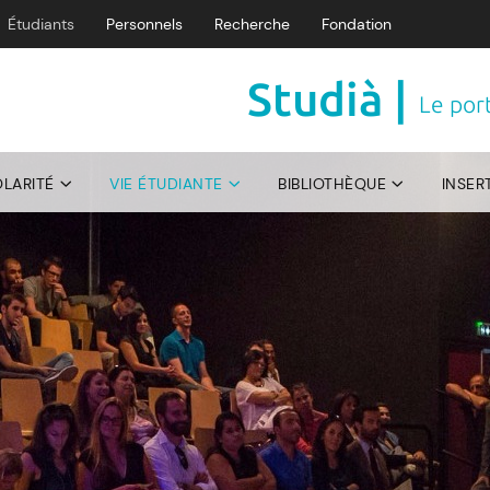
Étudiants
Personnels
Recherche
Fondation
Studià |
Le port
OLARITÉ
VIE ÉTUDIANTE
BIBLIOTHÈQUE
INSER