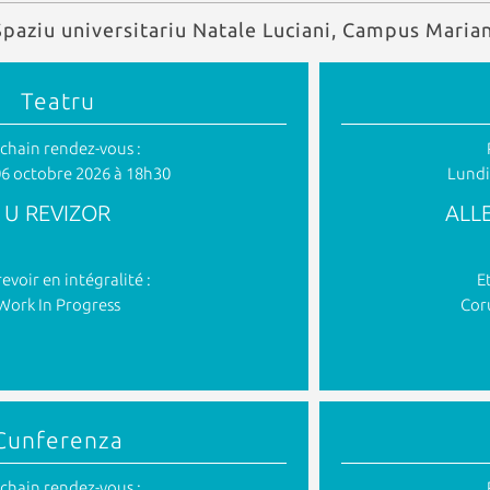
Spaziu universitariu Natale Luciani, Campus Marian
Teatru
chain rendez-vous :
6 octobre 2026 à 18h30
Lundi
U REVIZOR
ALLE
revoir en intégralité :
E
Work In Progress
Cor
Cunferenza
chain rendez-vous :