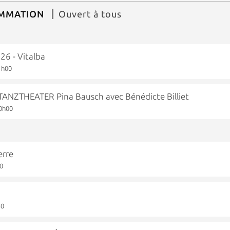
AMMATION
Ouvert à tous
6 - Vitalba
1h00
NZTHEATER Pina Bausch avec Bénédicte Billiet
0h00
erre
00
30