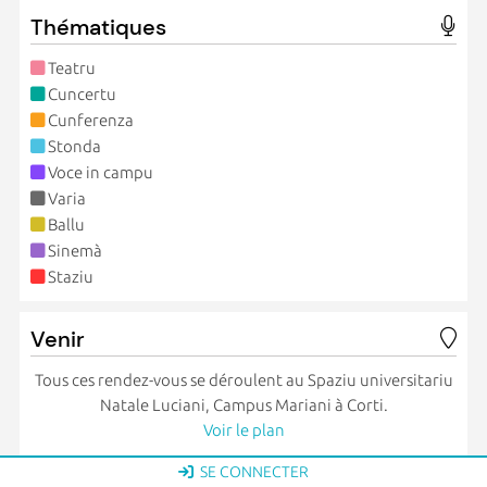
Thématiques
Teatru
Cuncertu
Cunferenza
Stonda
Voce in campu
Varia
Ballu
Sinemà
Staziu
Venir
Tous ces rendez-vous se déroulent au Spaziu universitariu
Natale Luciani, Campus Mariani à Corti.
Voir le plan
SE CONNECTER