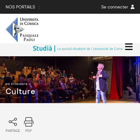
NOS PORTAILS :
Se connecter
Studià |
Le portail étudiant de l'Université de Corse
VIE ÉTUDIANTE
|
Culture
PARTAGE
PDF