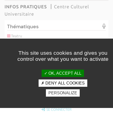
INFOS PRATIQUES
Centre Culturel
Universitaire
Thématiques
Teatru
Cuncertu
Cunferenza
This site uses cookies and gives you
Stonda
control over what you want to activate
Voce in campu
Varia
Ballu
OK, ACCEPT ALL
Sinemà
DENY ALL COOKIES
Staziu
PERSONALIZE
Venir
Tous ces rendez-vous se déroulent au Spaziu universitariu
SE CONNECTER