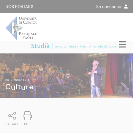
NOS PORTAILS :
Se connecter
Studià |
Le portail étudiant de l'Université de Corse
VIE ÉTUDIANTE
|
Culture
PARTAGE
PDF