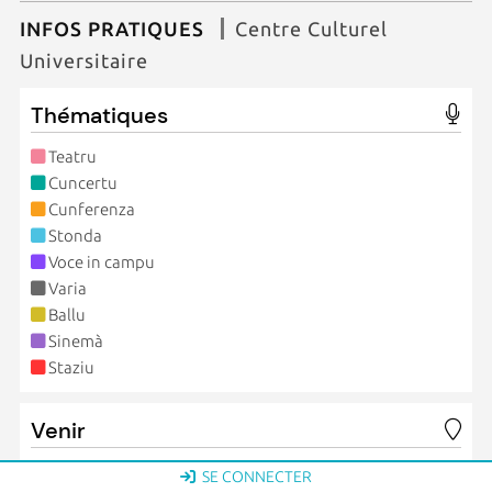
INFOS PRATIQUES
Centre Culturel
Universitaire
Thématiques
Teatru
Cuncertu
Cunferenza
Stonda
Voce in campu
Varia
Ballu
Sinemà
Staziu
Venir
Tous ces rendez-vous se déroulent au Spaziu universitariu
SE CONNECTER