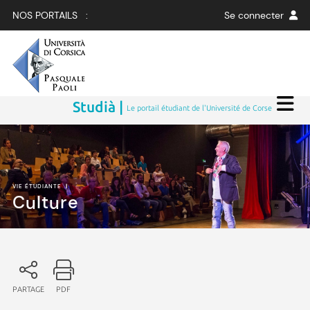
NOS PORTAILS :
Se connecter
Studià |
Le portail étudiant de l'Université de Corse
VIE ÉTUDIANTE
|
Culture
PARTAGE
PDF