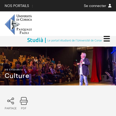
NOS PORTAILS :
Se connecter
Studià |
Le portail étudiant de l'Université de Corse
VIE ÉTUDIANTE
|
Culture
PARTAGE
PDF