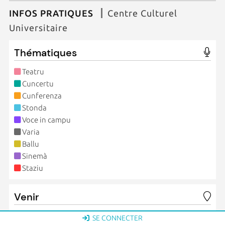
INFOS PRATIQUES
Centre Culturel
Universitaire
Thématiques
Teatru
Cuncertu
Cunferenza
Stonda
Voce in campu
Varia
Ballu
Sinemà
Staziu
Venir
Tous ces rendez-vous se déroulent au Spaziu universitariu
SE CONNECTER