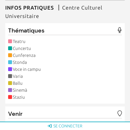
INFOS PRATIQUES
Centre Culturel
Universitaire
Thématiques
Teatru
Cuncertu
Cunferenza
Stonda
Voce in campu
Varia
Ballu
Sinemà
Staziu
Venir
Tous ces rendez-vous se déroulent au Spaziu universitariu
SE CONNECTER