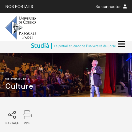
NOS PORTAILS :
Se connecter
Studià |
Le portail étudiant de l'Université de Corse
VIE ÉTUDIANTE
|
Culture
PARTAGE
PDF