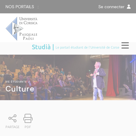
NOS PORTAILS :
Se connecter
Studià |
Le portail étudiant de l'Université de Corse
VIE ÉTUDIANTE
|
Culture
PARTAGE
PDF