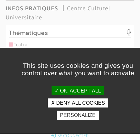
INFOS PRATIQUES
Centre Culturel
Universitaire
Thématiques
Teatru
Cuncertu
Cunferenza
This site uses cookies and gives you
Stonda
control over what you want to activate
Voce in campu
Varia
Ballu
OK, ACCEPT ALL
Sinemà
DENY ALL COOKIES
Staziu
PERSONALIZE
Venir
Tous ces rendez-vous se déroulent au Spaziu universitariu
SE CONNECTER