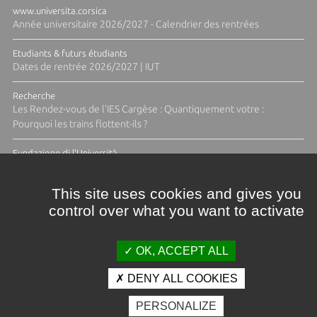
www.universita.corsica
Année universitaire 2026/2027 - Calendrier des rentrées
Etudiants & futurs étudiants
Dates de rentrée 2026/2027 | IUT
Recherche
Les Rendez-vous de l'IES Cargèse : Quantiquement votre :
Pourquoi les trains flottent-ils ?
Fundazione di l'Università
Résidence Ange Tomasi "Lagune and Zeste" avec la photographe
Diane Moulenc
This site uses cookies and gives you
control over what you want to activate
ACTUS ET CALENDRIER ÉVÈNEMENTIEL
OK, ACCEPT ALL
DENY ALL COOKIES
Crédits et mentions légales
PERSONALIZE
Contacts
Plan d'accès
Espace presse
Photothèque