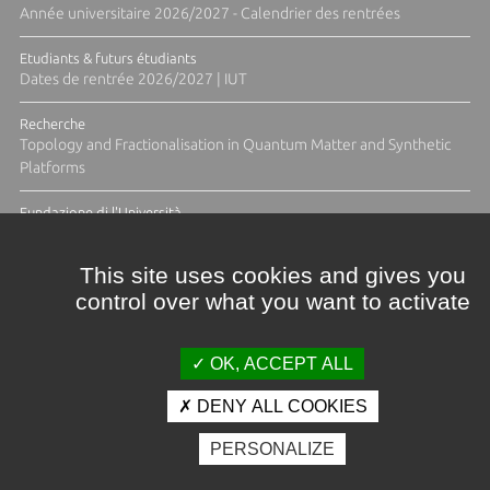
Année universitaire 2026/2027 - Calendrier des rentrées
Etudiants & futurs étudiants
Dates de rentrée 2026/2027 | IUT
Recherche
Topology and Fractionalisation in Quantum Matter and Synthetic
Platforms
Fundazione di l'Università
Résidence Ange Tomasi "Lagune and Zeste" avec la photographe
Diane Moulenc
This site uses cookies and gives you
control over what you want to activate
ACTUS ET CALENDRIER ÉVÈNEMENTIEL
OK, ACCEPT ALL
DENY ALL COOKIES
Crédits et mentions légales
PERSONALIZE
Contacts
Plan d'accès
Espace presse
Photothèque
Recrutement
Marchés publics