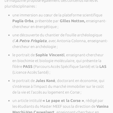
Le magazine propose également des contenus variés et
pluridisciplinaires :
une immersion au cœur de la plateforme scientifique
Paglia Orba
, présentée par
Gilles Notton,
enseignant-
chercheur en énergétique ;
une découverte du chantier de fouille archéologique
d’
A Petra Frisgiata
, avec Antonia Colonna, enseignant-
chercheur en archéologie ;
le portrait de
Sophie Vincenti
, enseignant-chercheur
en biochimie et biologie moléculaire, qui présente la
filière
PASS
(Parcours Accès Spécifique Santé) et la
LAS
(Licence Accès Santé) ;
le portrait de
Jules Koné
, doctorant en économie, qui
s’intéresse à l’impact du marché immobilier sur le coût
de la vie et l’accès au logement en Corse ;
un article intitulé
« Le pape et la Corse »
, rédigé par
les étudiants du Master MEEF sous la direction de
Vanina
Marchi-Van Cauwelaert,
enseignant-chercheur en