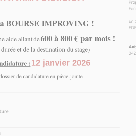
Pro
Fund
à la BOURSE IMPROVING !
En p
ED
600 à 800 € par mois !
e aide allant
de
Ant
 durée et de la destination du stage)
042
andidature :
12 janvier 2026
 dossier de candidature en pièce-jointe.
ature
5