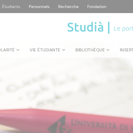
Étudiants
Personnels
Recherche
Fondation
Studià |
Le port
OLARITÉ
VIE ÉTUDIANTE
BIBLIOTHÈQUE
INSER