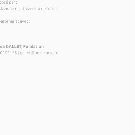
posé par :
azione di l'Università di Corsica
artenariat avec :
F
ea GALLET, Fondation
0202155
|
gallet@univ-corse.fr