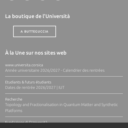
La boutique de l'Università
A BUTTEGUCCIA
À la Une sur nos sites web
www.universita.corsica
Année universitaire 2026/2027 - Calendrier des rentrées
Etudiants & futurs étudiants
Dates de rentrée 2026/2027 | IUT
Recherche
Topology and Fractionalisation in Quantum Matter and Synthetic
Platforms
Fundazione di l'Università
Résidence Ange Tomasi "Lagune and Zeste" avec la photographe