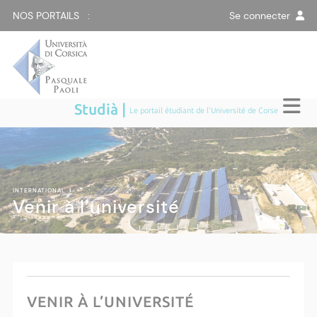
NOS PORTAILS :
Se connecter
Studià |
Le portail étudiant de l'Université de Corse
INTERNATIONAL
|
Venir à l’université
VENIR À L’UNIVERSITÉ