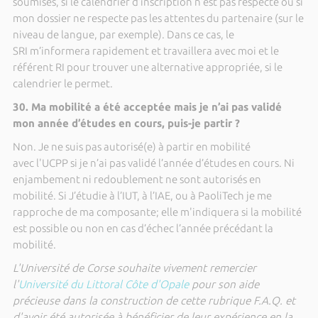
soumises, si le calendrier d’inscription n’est pas respecté ou si
mon dossier ne respecte pas les attentes du partenaire (sur le
niveau de langue, par exemple). Dans ce cas, le
SRI m’informera rapidement et travaillera avec moi et le
référent RI pour trouver une alternative appropriée, si le
calendrier le permet.
30. Ma mobilité a été acceptée mais je n’ai pas validé
mon année d’études en cours, puis-je partir ?
Non. Je ne suis pas autorisé(e) à partir en mobilité
avec l'UCPP si je n’ai pas validé l’année d’études en cours. Ni
enjambement ni redoublement ne sont autorisés en
mobilité. Si J’étudie à l’IUT, à l’IAE, ou à PaoliTech je me
rapproche de ma composante; elle m'indiquera si la mobilité
est possible ou non en cas d’échec l’année précédant la
mobilité.
L'Université de Corse souhaite vivement remercier
l'
Université du Littoral Côte d'Opale
pour son aide
précieuse dans la construction de cette rubrique F.A.Q. et
d'avoir été autorisée à bénéficier de leur expérience en la