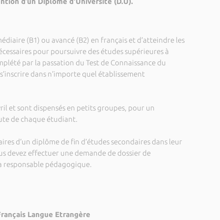
ention d’un Diplôme d'Université (D.U).
édiaire (B1) ou avancé (B2) en français et d’atteindre les
nécessaires pour poursuivre des études supérieures à
complété par la passation du Test de Connaissance du
e s’inscrire dans n’importe quel établissement
ril et sont dispensés en petits groupes, pour un
ute de chaque étudiant.
laires d’un diplôme de fin d’études secondaires dans leur
vous devez effectuer une demande de dossier de
la responsable pédagogique.
rançais Langue Etrangère