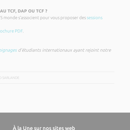
U TCF, DAP OU TCF ?
V5 monde s’associent pour vous proposer des
sessions
rochure PDF
.
oignages
d'étudiants internationaux ayant rejoint notre
AND SARLANDE
À la Une sur nos sites web