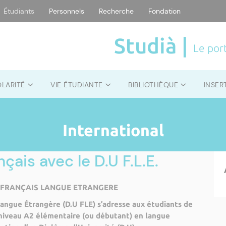
Étudiants
Personnels
Recherche
Fondation
Studià |
Le port
OLARITÉ
VIE ÉTUDIANTE
BIBLIOTHÈQUE
INSER
International
çais avec le D.U F.L.E.
E FRANÇAIS LANGUE ETRANGERE
Langue Étrangère (D.U FLE) s’adresse aux étudiants de
 niveau A2 élémentaire (ou débutant) en langue